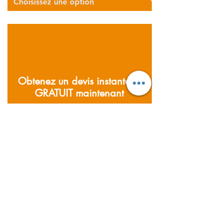
Décrivez vos besoins logistiques
Obtenez un devis instantané
GRATUIT maintenant
Domaines que nous couvrons
Fondée en 2011 ; Supernova
Logistics exploite cinq entrepôts et
bureaux à travers l'Asie. Fournir des
services de fret aérien, maritime et