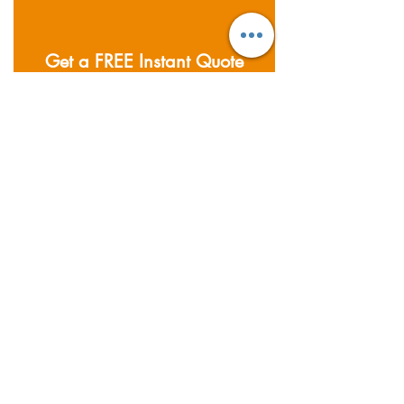
Get a FREE Instant Quote
Now
Bereiche, die wir abdecken
Gegründet 2011; Supernova
Logistics betreibt fünf Lagerhäuser
und Büros in ganz Asien.
Bereitstellung von Luft-, See- und
Straßenfrachtdiensten sowie Lager-
und Lagerdienstleistungen.
Vertriebsdienstleistungen.