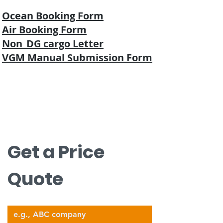
Ocean Booking Form
Air
Booking Form
Non_DG cargo Letter
VGM Manual Submission Form
Hubungi kami
Hubungi kami untuk perkiraan gratis.
nova@supernova-logistics.com
Get a Price 
Quote
Company Name