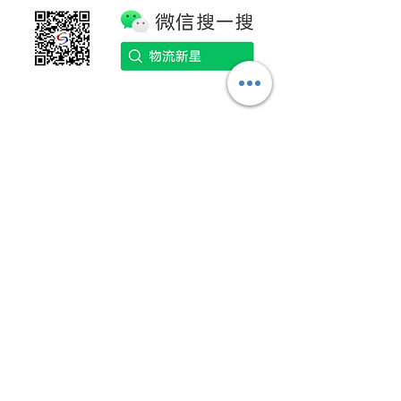
Area yang Kami Cakupan
Didirikan pada tahun 2011;
Supernova Logistics
mengoperasikan lima gudang dan
kantor di seluruh Asia.
Menyediakan layanan angkutan
udara, laut dan darat, bersama
dengan pergudangan & layanan
distribusi.