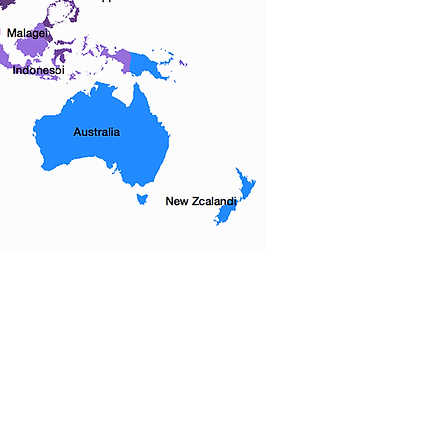
 kami yang berbasis di Hong Kong,
a 5 wilayah, sementara juga melayani
k: