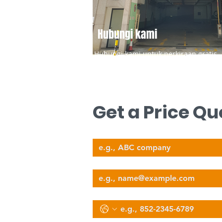
Hubungi kami
Hubungi kami untuk perkiraan gratis.
Get a Price Qu
Company Name
nova@supernova-logistics.com
Email
Phone