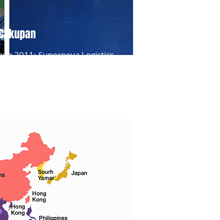
 Cakupan
ahun 2011; Supernova Logistics
ima gudang dan kantor di seluruh
n layanan angkutan udara, laut
ama dengan pergudangan & layanan