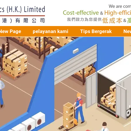
New Page
pelayanan kami
Tips Bergerak
Ne