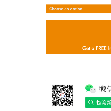
Select Services Type
Choose an option
Describe Your Logistics Needs
Get a FREE I