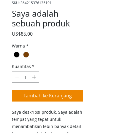
SKU: 364215376135191
Saya adalah
sebuah produk
Harga
US$85,00
Warna
*
Kuantitas
*
Tambah ke Keranjang
Saya deskripsi produk. Saya adalah 
tempat yang tepat untuk 
menambahkan lebih banyak detail 