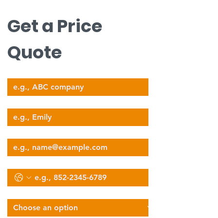
nova@supernova-logistics.com
pengiriman Anda adalah cara yang
meyakinkan pelanggan Anda
bagus untuk membangun
bahwa mereka dapat membeli
Get a Price 
kepercayaan dan meyakinkan
dengan percaya diri.
pelanggan Anda bahwa mereka
dapat membeli dari Anda dengan
Quote
percaya diri.
Company Name
Your Name
Email
Phone
Select Services Type