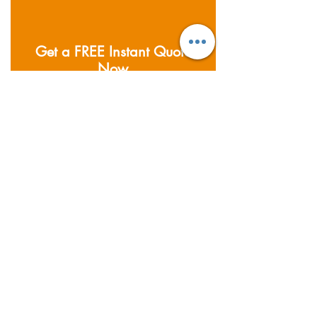
Get a FREE Instant Quote
Now
Area yang Kami Cakupan
Didirikan pada tahun 2011;
Supernova Logistics
mengoperasikan lima gudang dan
kantor di seluruh Asia.
Menyediakan layanan angkutan
udara, laut dan darat, bersama
dengan pergudangan & layanan
distribusi.