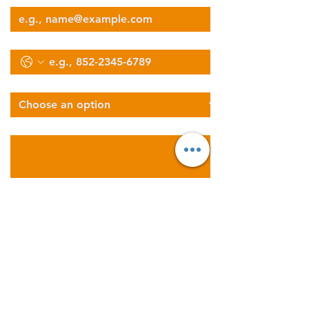
Phone
Select Services Type
Describe Your Logistics Needs
Get a FREE Instant Quote
Now