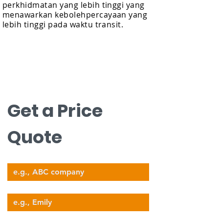
perkhidmatan yang lebih tinggi yang
menawarkan kebolehpercayaan yang
lebih tinggi pada waktu transit.
Hubungi Kami
Hubungi kami untuk anggaran percuma.
nova@supernova-logistics.com
Get a Price 
Quote
Company Name
Your Name
Email